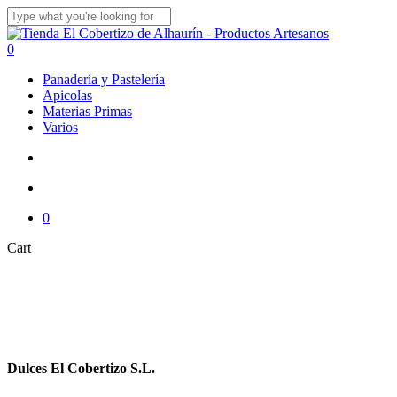
Skip
to
Close
main
Search
search
account
0
content
Menu
Panadería y Pastelería
Apicolas
Materias Primas
Varios
search
account
0
Close
Cart
Cart
Dulces El Cobertizo S.L.